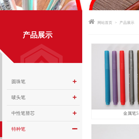
网站首页
>
产品展示
产品展示
圆珠笔
唛头笔
中性笔替芯
金属笔51
特种笔