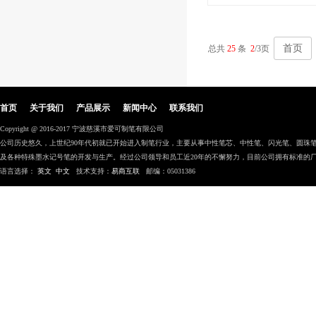
首页
总共
25
条
2
/3页
首页
关于我们
产品展示
新闻中心
联系我们
Copyright @ 2016-2017 宁波慈溪市爱可制笔有限公司
公司历史悠久，上世纪90年代初就已开始进入制笔行业，主要从事中性笔芯、中性笔、闪光笔、圆珠笔、
及各种特殊墨水记号笔的开发与生产。经过公司领导和员工近20年的不懈努力，目前公司拥有标准的厂房
语言选择：
英文
中文
技术支持：
易商互联
邮编：05031386